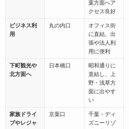
葉方面へア
クセス良好
ビジネス利
丸の内口
オフィス街
用
に直結、出
張や法人利
用に便利
下町観光や
日本橋口
昭和通りに
北方面へ
直結し、上
野・浅草方
面に出やす
い
家族ドライ
京葉口
千葉・ディ
ブやレジャ
ズニーリゾ