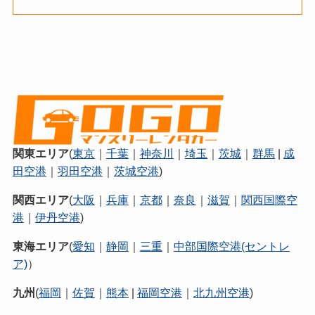
関東エリア
(
東京
｜
千葉
｜
神奈川
｜
埼玉
｜
茨城
｜
群馬
|
成
田空港
｜
羽田空港
｜
茨城空港
)
関西エリア
(
大阪
｜
兵庫
｜
京都
｜
奈良
｜
滋賀
｜
関西国際空
港
｜
伊丹空港
)
東海エリア
(
愛知
｜
静岡
｜
三重
｜
中部国際空港(セントレ
ア)
）
九州
(
福岡
｜
佐賀
｜
熊本
|
福岡空港
｜
北九州空港
)