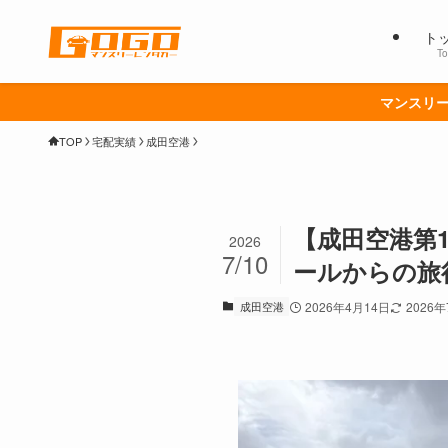
ト
To
マンスリー
TOP
宅配実績
成田空港
【成田空港第
2026
7/10
ールからの旅
成田空港
2026年4月14日
2026