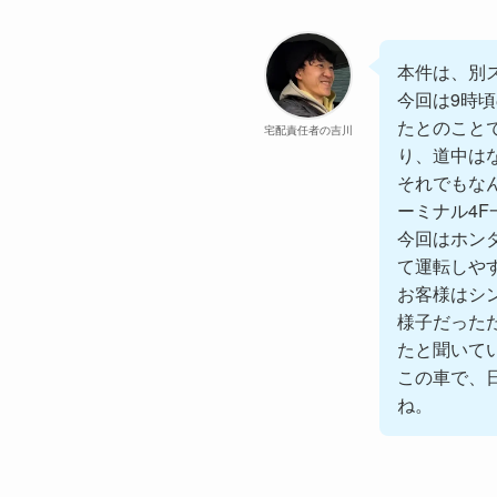
本件は、別
今回は9時頃
たとのこと
宅配責任者の吉川
り、道中は
それでもな
ーミナル4
今回はホン
て運転しや
お客様はシ
様子だった
たと聞いて
この車で、
ね。