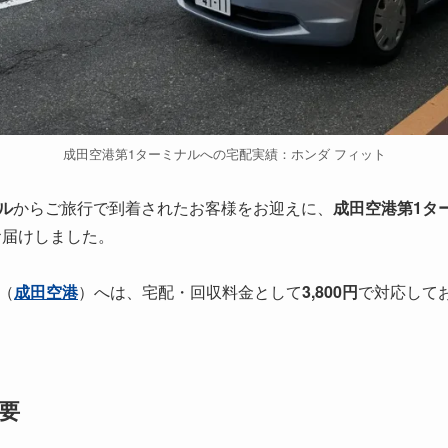
成田空港第1ターミナルへの宅配実績：ホンダ フィット
ル
からご旅行で到着されたお客様をお迎えに、
成田空港第1タ
お届けしました。
（
成田空港
）へは、宅配・回収料金として
3,800円
で対応して
要