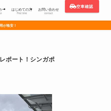
空車確認
カー
はじめての方
お問い合わせ
an
First time
contact
利用が格安！
配レポート！シンガポ