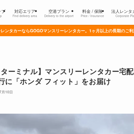
ップ
対応エリア
空港プラン
料金 / 保険
法人レンタ
p
Find delivery area
Delivery to the airport
Price / Insurance
Corporate Pl
レンタカーならGOGOマンスリーレンタカー。1ヶ月以上の長期のご
1ターミナル】マンスリーレンタカー宅
行に「ホンダ フィット」をお届け
年7月10日