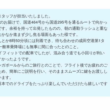
スタッフが担当いたしました。
のお届けで、国道464号から国道295号を通るルートで向かっ
です。余裕を持って出発したものの、朝の通勤ラッシュと重な
なかなか進まず少し焦る場面もあった様です。
んとか8時50分頃には到着でき、待ち合わせの成田空港第1タ
F一般車乗降場にも無事に間に合ったとのこと。
ダ フィットでの配車でしたが、混み合う道でも小回りが利い
すかったようです。
ンガポールからのご旅行とのことで、フライト後でお疲れのご
ため、簡単にご説明を行い、そのままスムーズに鍵をお渡しし
います。
日本でのドライブをたっぷり楽しんでいただけたら嬉しいです