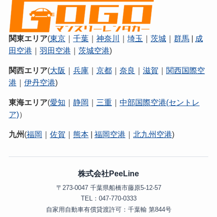
関東エリア
(
東京
｜
千葉
｜
神奈川
｜
埼玉
｜
茨城
｜
群馬
|
成
田空港
｜
羽田空港
｜
茨城空港
)
関西エリア
(
大阪
｜
兵庫
｜
京都
｜
奈良
｜
滋賀
｜
関西国際空
港
｜
伊丹空港
)
東海エリア
(
愛知
｜
静岡
｜
三重
｜
中部国際空港(セントレ
ア)
）
九州
(
福岡
｜
佐賀
｜
熊本
|
福岡空港
｜
北九州空港
)
株式会社PeeLine
〒273-0047 千葉県船橋市藤原5-12-57
TEL：047-770-0333
自家用自動車有償貸渡許可：千葉輸 第844号