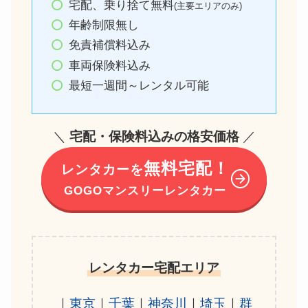
宅配、乗り捨て無料
(主要エリアのみ)
年齢制限無し
免責補償料込み
車両保険料込み
最短一週間～レンタル可能
＼
宅配・保険料込みの格安価格
／
無料宅配！
レンタカーを
GOGOマンスリーレンタカー
レンタカー宅配エリア
｜
東京
｜
千葉
｜
神奈川
｜
埼玉
｜
群