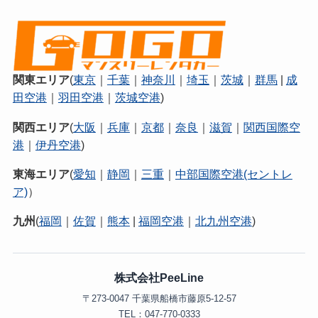
関東エリア
(
東京
｜
千葉
｜
神奈川
｜
埼玉
｜
茨城
｜
群馬
|
成
田空港
｜
羽田空港
｜
茨城空港
)
関西エリア
(
大阪
｜
兵庫
｜
京都
｜
奈良
｜
滋賀
｜
関西国際空
港
｜
伊丹空港
)
東海エリア
(
愛知
｜
静岡
｜
三重
｜
中部国際空港(セントレ
ア)
）
九州
(
福岡
｜
佐賀
｜
熊本
|
福岡空港
｜
北九州空港
)
株式会社PeeLine
〒273-0047 千葉県船橋市藤原5-12-57
TEL：047-770-0333