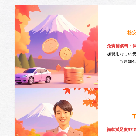
格
免責補償料・
加費用なしの
も月額4
顧客満足度97