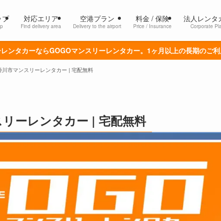
ップ
対応エリア
空港プラン
料金 / 保険
法人レンタ
p
Find delivery area
Delivery to the airport
Price / Insurance
Corporate Pl
レンタカーならGOGOマンスリーレンタカー。1ヶ月以上の長期のご
川市マンスリーレンタカー | 宅配無料
リーレンタカー | 宅配無料