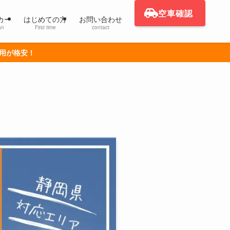
空車確認
カー
はじめての方
お問い合わせ
an
First time
contact
利用が格安！