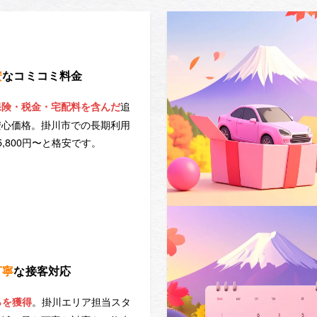
安
なコミコミ料金
追
保険・税金・宅配料を含んだ
安心価格。掛川市での長期利用
5,800円〜と格安です。
丁寧
な接客対応
。掛川エリア担当スタ
％を獲得