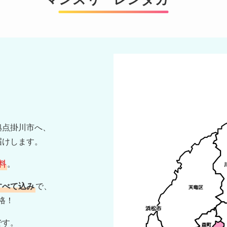
拠点掛川市へ、
届けします。
料
。
すべて込み
で、
価格！
です。