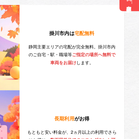
空車確認
掛川市内は
宅配無料
静岡主要エリアの宅配が完全無料。掛川市内
のご自宅・駅・職場等
ご指定の場所へ無料で
します。
車両をお届け
長期利用
がお得
もともと安い料金が、2ヵ月以上の利用でさら