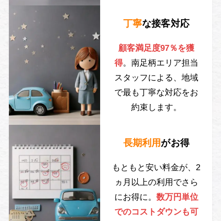
丁寧
な接客対応
顧客満足度97％を獲
得
。南足柄エリア担当
スタッフによる、地域
で最も丁寧な対応をお
約束します。
長期利用
がお得
もともと安い料金が、2
ヵ月以上の利用でさら
にお得に。
数万円単位
でのコストダウンも可