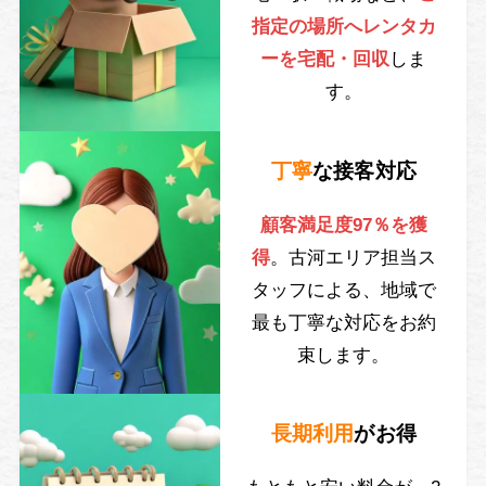
指定の場所へレンタカ
ーを宅配・回収
しま
す。
丁寧
な接客対応
顧客満足度97％を獲
得
。古河エリア担当ス
タッフによる、地域で
最も丁寧な対応をお約
束します。
長期利用
がお得