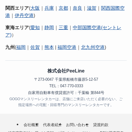
関西エリア
(
大阪
｜
兵庫
｜
京都
｜
奈良
｜
滋賀
｜
関西国際空
港
｜
伊丹空港
)
東海エリア
(
愛知
｜
静岡
｜
三重
｜
中部国際空港(セントレ
ア)
）
九州
(
福岡
｜
佐賀
｜
熊本
|
福岡空港
｜
北九州空港
)
株式会社PeeLine
〒273-0047 千葉県船橋市藤原5-12-57
TEL：047-770-0333
自家用自動車有償貸渡許可：千葉輸 第844号
GOGOマンスリーレンタカーは、店舗にご来店いただく必要のない、ご
指定場所への宅配・回収専門のマンスリーレンタカーです。
会社概要
代表者紹介
お問い合わせ
貸渡約款