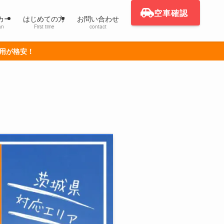
空車確認
カー
はじめての方
お問い合わせ
an
First time
contact
利用が格安！