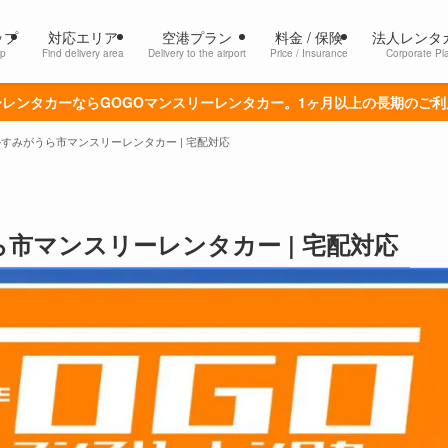
ップ
対応エリア
空港プラン
料金 / 保険
法人レンタ
p
Find delivery area
Delivery to the airport
Price / Insurance
Corporate Pl
レンタカーならGOGOマンスリーレンタカー。1ヶ月以上の長期のご
すみがうら市マンスリーレンタカー | 宅配対応
市マンスリーレンタカー | 宅配対応