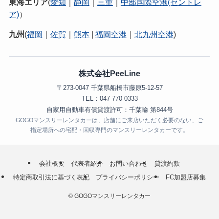
東海エリア
(
愛知
｜
静岡
｜
三重
｜
中部国際空港(セントレ
ア)
）
九州
(
福岡
｜
佐賀
｜
熊本
|
福岡空港
｜
北九州空港
)
株式会社PeeLine
〒273-0047 千葉県船橋市藤原5-12-57
TEL：047-770-0333
自家用自動車有償貸渡許可：千葉輸 第844号
GOGOマンスリーレンタカーは、店舗にご来店いただく必要のない、ご
指定場所への宅配・回収専門のマンスリーレンタカーです。
会社概要
代表者紹介
お問い合わせ
貸渡約款
特定商取引法に基づく表記
プライバシーポリシー
FC加盟店募集
©
GOGOマンスリーレンタカー