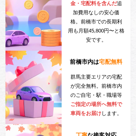
金・宅配料を含んだ
追
加費用なしの安心価
格。前橋市での長期利
用も月額45,800円〜と格
安です。
前橋市内は
宅配無料
群馬主要エリアの宅配
が完全無料。前橋市内
のご自宅・駅・職場等
ご指定の場所へ無料で
車両をお届け
します。
丁寧
な接客対応