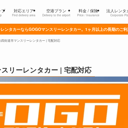
ップ
対応エリア
空港プラン
料金 / 保険
法人レンタ
p
Find delivery area
Delivery to the airport
Price / Insurance
Corporate Pl
レンタカーならGOGOマンスリーレンタカー。1ヶ月以上の長期のご
の四街道市マンスリーレンタカー | 宅配対応
スリーレンタカー | 宅配対応