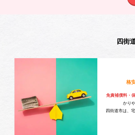
四街
格
免責補償料・
かり
四街道市は、宅