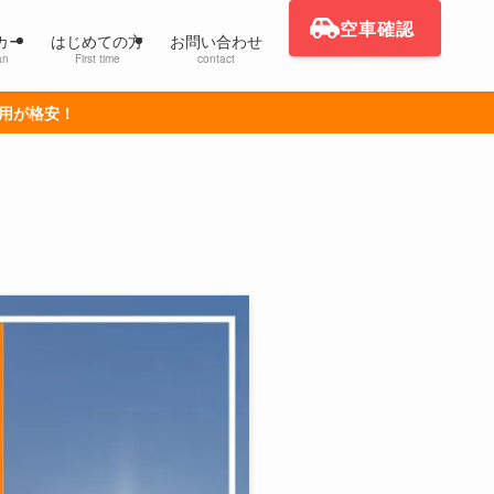
空車確認
カー
はじめての方
お問い合わせ
an
First time
contact
利用が格安！