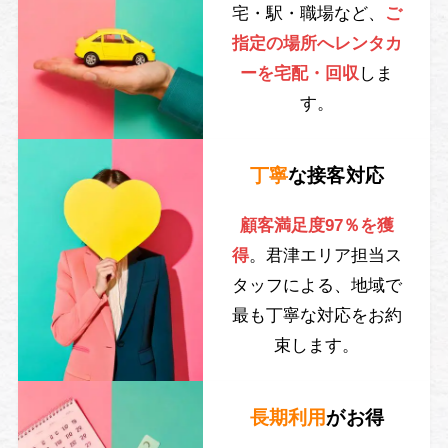
宅・駅・職場など、
ご
指定の場所へレンタカ
ーを宅配・回収
しま
す。
丁寧
な接客対応
顧客満足度97％を獲
得
。君津エリア担当ス
タッフによる、地域で
最も丁寧な対応をお約
束します。
長期利用
がお得