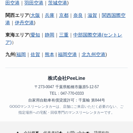
田空港
｜
羽田空港
｜
茨城空港
)
関西エリア
(
大阪
｜
兵庫
｜
京都
｜
奈良
｜
滋賀
｜
関西国際空
港
｜
伊丹空港
)
東海エリア
(
愛知
｜
静岡
｜
三重
｜
中部国際空港(セントレ
ア)
）
九州
(
福岡
｜
佐賀
｜
熊本
|
福岡空港
｜
北九州空港
)
株式会社PeeLine
〒273-0047 千葉県船橋市藤原5-12-57
TEL：047-770-0333
自家用自動車有償貸渡許可：千葉輸 第844号
GOGOマンスリーレンタカーは、店舗にご来店いただく必要のない、ご
指定場所への宅配・回収専門のマンスリーレンタカーです。
会社概要
代表者紹介
お問い合わせ
貸渡約款